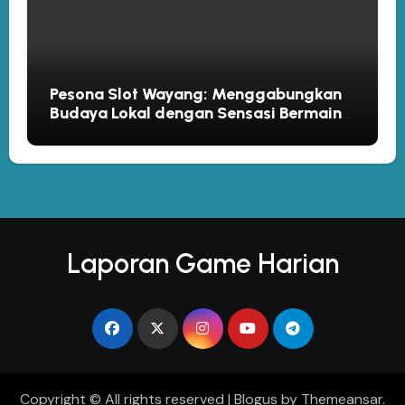
Pesona Slot Wayang: Menggabungkan
Budaya Lokal dengan Sensasi Bermain
Modern
Laporan Game Harian
Copyright © All rights reserved
|
Blogus
by
Themeansar
.