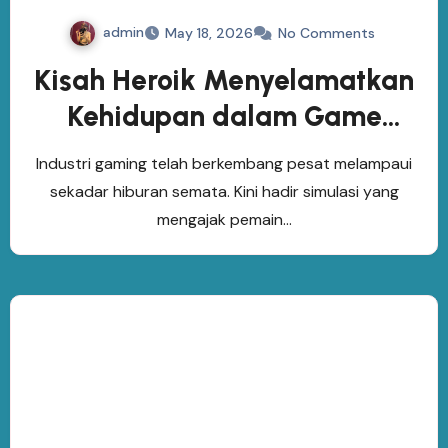
admin
May 18, 2026
No Comments
Kisah Heroik Menyelamatkan
Kehidupan dalam Game
Simulasi Interaktif
Industri gaming telah berkembang pesat melampaui
sekadar hiburan semata. Kini hadir simulasi yang
mengajak pemain…