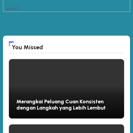
jawa11
https://sunshineregionaaca.org/
https://dammam-cleaning.com/
You Missed
bento11
https://www.geocities.ws/cenat/joker11/
Merangkai Peluang Cuan Konsisten
dengan Langkah yang Lebih Lembut
Redaksi Langkah Usaha 10 Mei 2026