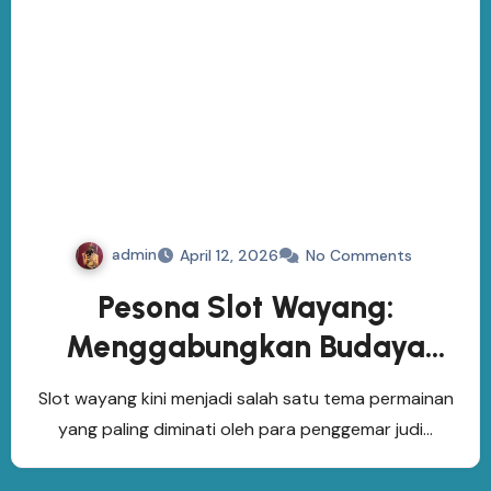
admin
April 12, 2026
No Comments
Pesona Slot Wayang:
Menggabungkan Budaya
Lokal dengan Sensasi
Slot wayang kini menjadi salah satu tema permainan
Bermain Modern
yang paling diminati oleh para penggemar judi…