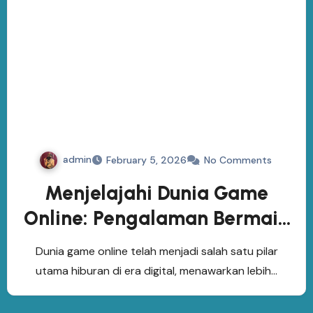
admin
February 5, 2026
No Comments
Menjelajahi Dunia Game
Online: Pengalaman Bermain
yang Aman dan Inovatif di
Dunia game online telah menjadi salah satu pilar
Jawa11
utama hiburan di era digital, menawarkan lebih…