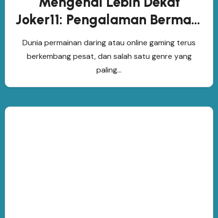
Mengenal Lebih Dekat
Joker11: Pengalaman Bermain
Slot Online dan Peluang
Dunia permainan daring atau online gaming terus
Bonus Besar
berkembang pesat, dan salah satu genre yang
paling…