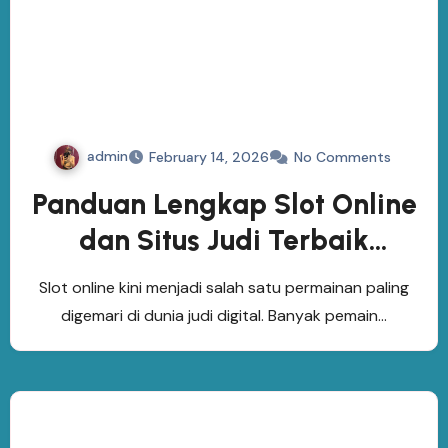
admin
February 14, 2026
No Comments
Panduan Lengkap Slot Online
dan Situs Judi Terbaik
Pragmatic Play
Slot online kini menjadi salah satu permainan paling
digemari di dunia judi digital. Banyak pemain…