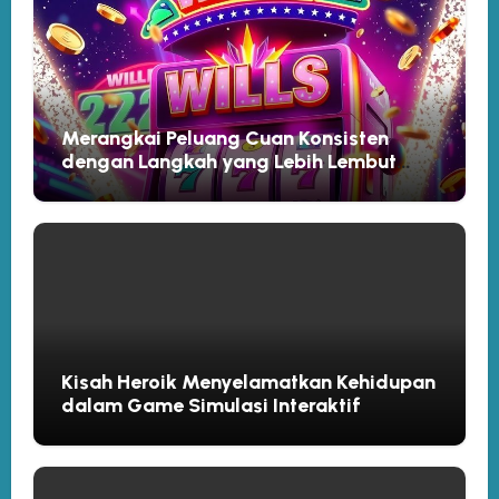
https://www.geocities.ws/cenat/joker11/
Merangkai Peluang Cuan Konsisten
dengan Langkah yang Lebih Lembut
Redaksi Langkah Usaha 10 Mei 2026
Kisah Heroik Menyelamatkan Kehidupan
dalam Game Simulasi Interaktif