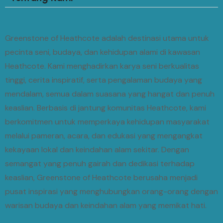
Greenstone of Heathcote adalah destinasi utama untuk
pecinta seni, budaya, dan kehidupan alami di kawasan
Heathcote. Kami menghadirkan karya seni berkualitas
tinggi, cerita inspiratif, serta pengalaman budaya yang
mendalam, semua dalam suasana yang hangat dan penuh
keaslian. Berbasis di jantung komunitas Heathcote, kami
berkomitmen untuk memperkaya kehidupan masyarakat
melalui pameran, acara, dan edukasi yang mengangkat
kekayaan lokal dan keindahan alam sekitar. Dengan
semangat yang penuh gairah dan dedikasi terhadap
keaslian, Greenstone of Heathcote berusaha menjadi
pusat inspirasi yang menghubungkan orang-orang dengan
warisan budaya dan keindahan alam yang memikat hati.